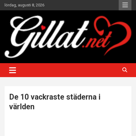
Hoppa
lördag, augusti 8, 2026
till
innehåll
Underhållande artiklar att gilla och dela
Gillat
De 10 vackraste städerna i
världen