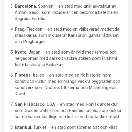
Barcelona
, Spanien – en stad med unik arkitektur av
Antoni Gaudí, som inkluderar den berömda katedralen
Sagrada Familia.
Prag
, Tjeckien – en stad med en välbevarad medeltida
stadskärna, som inkluderar Karlsbron, gamla rådhuset
och Pragborgen.
Kyoto
, Japan – en stad som är fylld med tempel och
helgedomar, med särskilt vackra ställen som Fushimi
Inari-taisha och Kinkaku-ji.
Florens
, Italien – en stad med en rik historia inom
konst och kultur, med en mängd vackra byggnader och
konstverk som Duomo, Uffizierna och Michelangelos
David.
San Francisco
, USA – en stad med ikonisk arkitektur
som Golden Gate-bron och Painted Ladies, som också
har en vacker kustlinje och kullar med fantastisk utsikt.
Istanbul
, Turkiet – en stad som förenar öst och väst