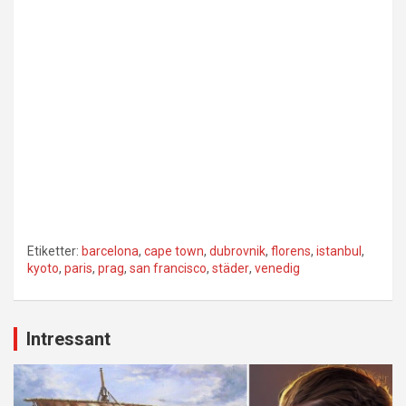
Etiketter:
barcelona
,
cape town
,
dubrovnik
,
florens
,
istanbul
,
kyoto
,
paris
,
prag
,
san francisco
,
städer
,
venedig
Inläggsnavigering
Intressant