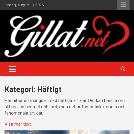
Hoppa
lördag, augusti 8, 2026
till
innehåll
Underhållande artiklar att gilla och dela
Gillat
Kategori:
Häftigt
Här hittar du mängder med häftiga artiklar. Det kan handla om
allt mellan himmel och jord, men det är fantastiska, coola och
fenomenala artiklar.
Visa mer text