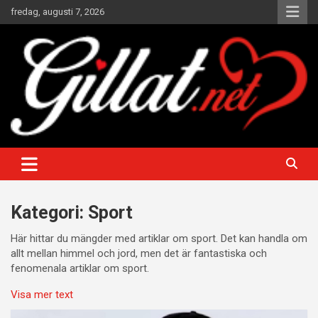
Hoppa
fredag, augusti 7, 2026
till
innehåll
Underhållande artiklar att gilla och dela
Gillat
Kategori:
Sport
Här hittar du mängder med artiklar om sport. Det kan handla om
allt mellan himmel och jord, men det är fantastiska och
fenomenala artiklar om sport.
Visa mer text